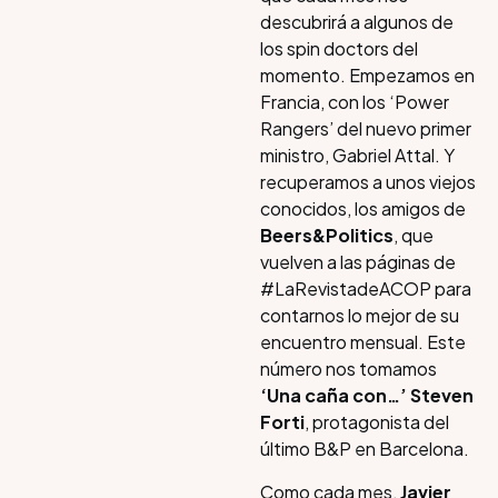
descubrirá a algunos de
los spin doctors del
momento. Empezamos en
Francia, con los ‘Power
Rangers’ del nuevo primer
ministro, Gabriel Attal. Y
recuperamos a unos viejos
conocidos, los amigos de
Beers&Politics
, que
vuelven a las páginas de
#LaRevistadeACOP para
contarnos lo mejor de su
encuentro mensual. Este
número nos tomamos
‘Una caña con…’ Steven
Forti
, protagonista del
último B&P en Barcelona.
Como cada mes,
Javier