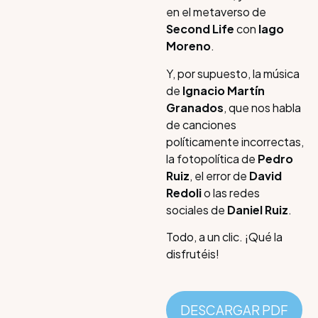
en el metaverso de
Second Life
con
Iago
Moreno
.
Y, por supuesto, la música
de
Ignacio Martín
Granados
, que nos habla
de canciones
políticamente incorrectas,
la fotopolítica de
Pedro
Ruiz
, el error de
David
Redoli
o las redes
sociales de
Daniel Ruiz
.
Todo, a un clic. ¡Qué la
disfrutéis!
DESCARGAR PDF