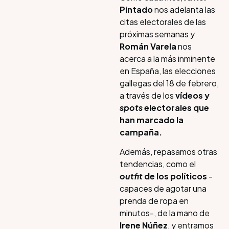
Pintado
nos adelanta las
citas electorales de las
próximas semanas y
Román Varela
nos
acerca a la más inminente
en España, las elecciones
gallegas del 18 de febrero,
a través de los
vídeos y
spots
electorales que
han marcado la
campaña.
Además, repasamos otras
tendencias, como el
outfit
de los políticos
-
capaces de agotar una
prenda de ropa en
minutos-, de la mano de
Irene Núñez
, y entramos