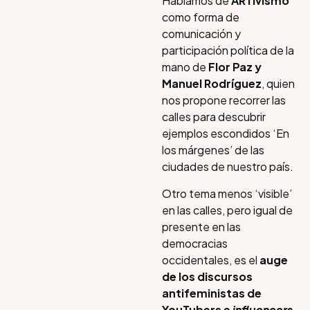
Hablamos de
ARTivismo
como forma de
comunicación y
participación política de la
mano de
Flor Paz y
Manuel Rodríguez
, quien
nos propone recorrer las
calles para descubrir
ejemplos escondidos ‘En
los márgenes’ de las
ciudades de nuestro país.
Otro tema menos ‘visible’
en las calles, pero igual de
presente en las
democracias
occidentales, es el
auge
de los discursos
antifeministas de
YouTubers e
influencers