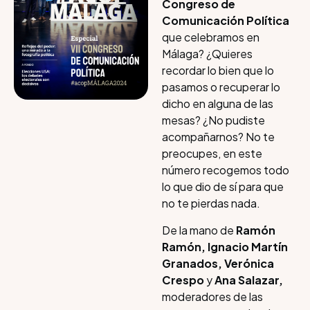
Congreso de
Comunicación Política
que celebramos en
Málaga? ¿Quieres
recordar lo bien que lo
pasamos o recuperar lo
dicho en alguna de las
mesas? ¿No pudiste
acompañarnos? No te
preocupes, en este
número recogemos todo
lo que dio de sí para que
no te pierdas nada.
De la mano de
Ramón
Ramón,
Ignacio Martín
Granados,
Verónica
Crespo
y
Ana Salazar,
moderadores de las