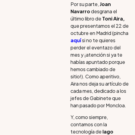
Por su parte,
Joan
Navarro
desgrana el
último libro de
Toni Aira,
que presentamos el 22 de
octubre en Madrid (pincha
aquí
si no te quieres
perder el eventazo del
mes y ¡atención si ya te
habías apuntado porque
hemos cambiado de
sitio!). Como aperitivo,
Aira nos deja su artículo de
cada mes, dedicado a los
jefes de Gabinete que
han pasado por Moncloa.
Y, como siempre,
contamos con la
tecnología de
Iago