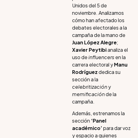
Unidos del 5 de
noviembre. Analizamos
cómo han afectado los
debates electorales a la
campaña de la mano de
Juan López Alegre
;
Xavier Peytibi
analiza el
uso de
influencers
en la
carrera electoral y
Manu
Rodríguez
dedica su
sección a la
celebritización
y
memificación
de la
campaña.
Además, estrenamos la
sección
‘Panel
académico’
para dar voz
y espacio a quienes