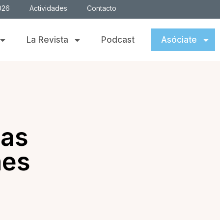
026
Actividades
Contacto
La Revista
Podcast
Asóciate
las
nes