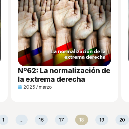
Nº62: La normalización de
la extrema derecha
2025 / marzo
1
…
16
17
18
19
20