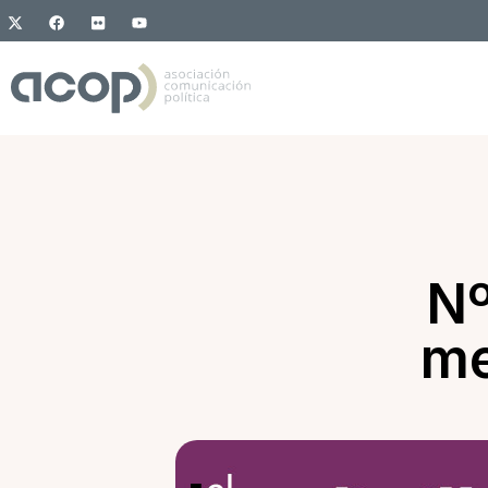
Nº
me