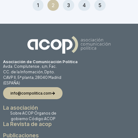
1
2
3
4
5
Asociación de Comunicación Politica
Avda. Complutense , s/n, Fac.
CC. de la Información, Dpto.
CAVP II, 5ª planta, 28040 Madrid
(ESPAÑA)
info@compolitica.com
La asociación
Sobre ACOP
Órganos de
gobierno
Código ACOP
La Revista de acop
Publicaciones