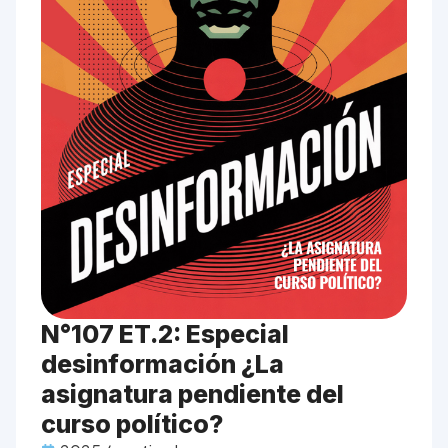
N°107 ET.2: Especial
desinformación ¿La
asignatura pendiente del
curso político?