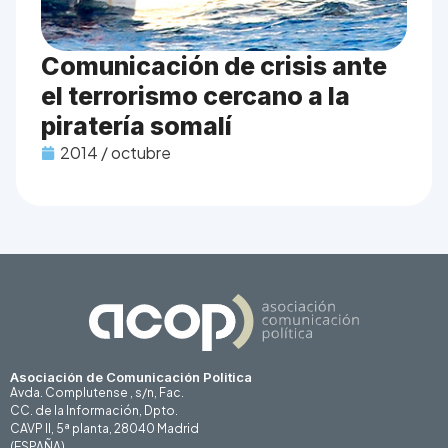
Comunicación de crisis ante
el terrorismo cercano a la
piratería somalí
2014 / octubre
Asociación de Comunicación Politica
Avda. Complutense , s/n, Fac.
CC. de la Información, Dpto.
CAVP II, 5ª planta, 28040 Madrid
(ESPAÑA)