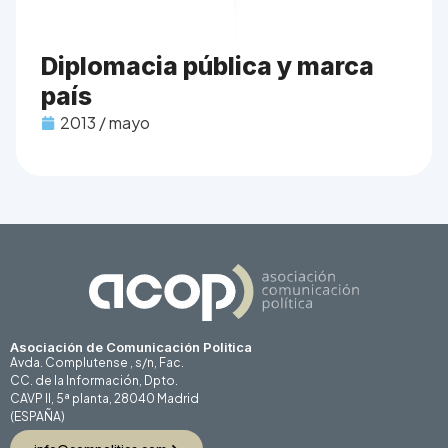
Diplomacia pública y marca
país
2013 / mayo
Asociación de Comunicación Politica
Avda. Complutense , s/n, Fac.
CC. de la Información, Dpto.
CAVP II, 5ª planta, 28040 Madrid
(ESPAÑA)