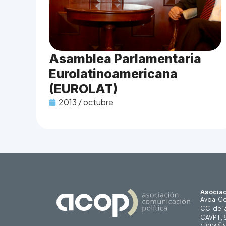
Asamblea Parlamentaria
Eurolatinoamericana
(EUROLAT)
2013 / octubre
Asociac
Avda. Co
CC. de l
CAVP II,