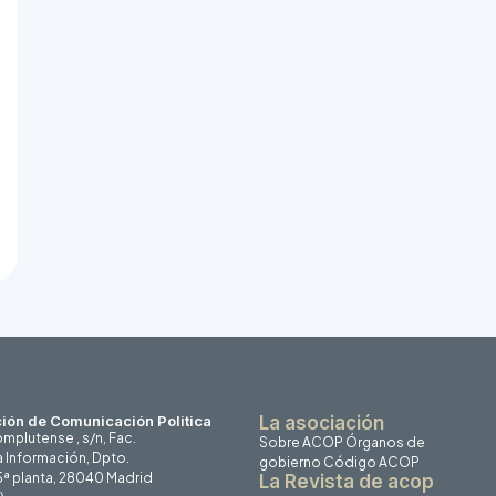
ión de Comunicación Politica
La asociación
mplutense , s/n, Fac.
Sobre ACOP
Órganos de
a Información, Dpto.
gobierno
Código ACOP
 5ª planta, 28040 Madrid
La Revista de acop