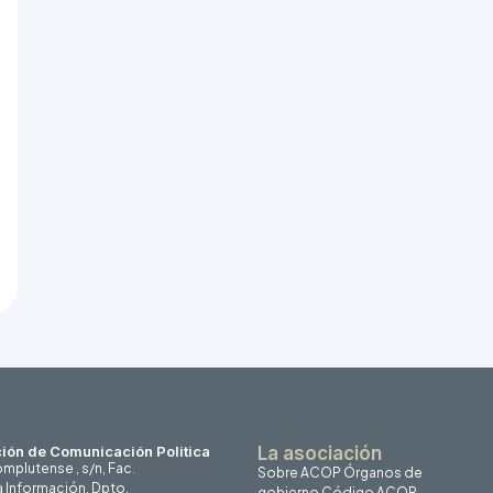
ión de Comunicación Politica
La asociación
mplutense , s/n, Fac.
Sobre ACOP
Órganos de
a Información, Dpto.
gobierno
Código ACOP