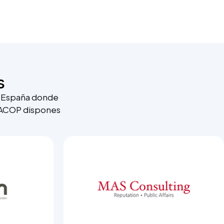
s
n España donde
e ACOP dispones