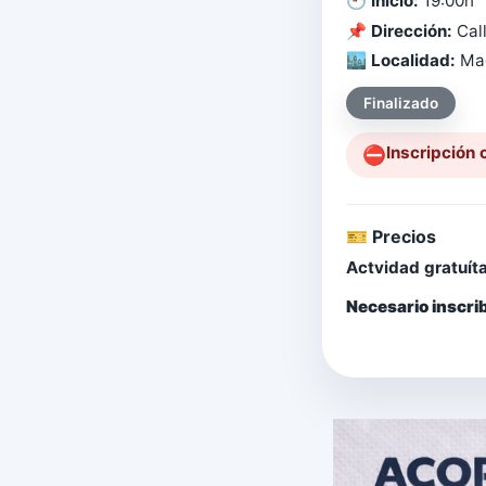
🕘
Inicio:
19:00h
📌
Dirección:
Call
🏙️
Localidad:
Mad
Finalizado
Inscripción 
⛔️
🎫 Precios
Actvidad gratuíta
Necesario inscrib