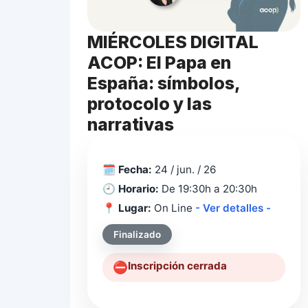
MIÉRCOLES DIGITAL
ACOP: El Papa en
España: símbolos,
protocolo y las
narrativas
🗓️
Fecha:
24 / jun. / 26
🕘
Horario:
De 19:30h a 20:30h
📍
Lugar:
On Line
- Ver detalles -
Finalizado
Inscripción cerrada
⛔️