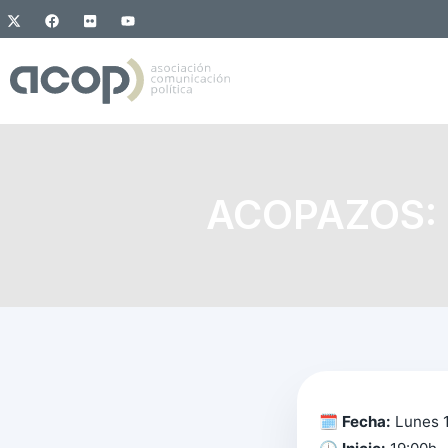
ACOPAZOS: V
🗓️
Fecha:
Lunes 1