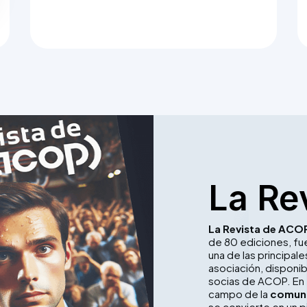
La Re
La Revista de ACO
de 80 ediciones, f
una de las principa
asociación, disponib
socias de ACOP. En 
campo de la
comuni
se convierte en un p