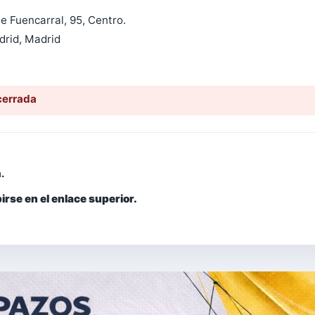
e Fuencarral, 95, Centro.
rid, Madrid
cerrada
.
irse en el enlace superior.