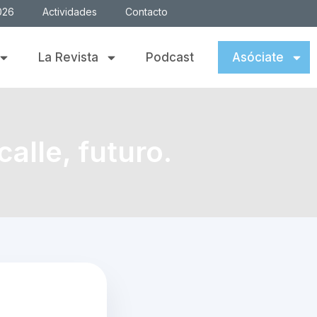
026
Actividades
Contacto
La Revista
Podcast
Asóciate
lle, futuro.