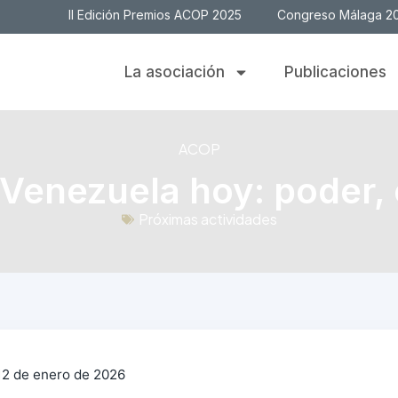
II Edición Premios ACOP 2025
Congreso Málaga 2
La asociación
Publicaciones
ACOP
enezuela hoy: poder, ca
Próximas actividades
2 de enero de 2026