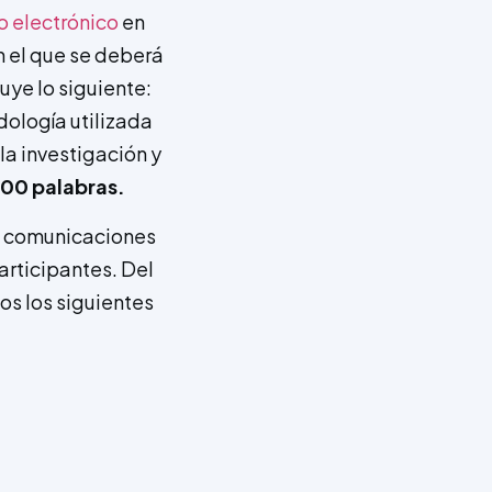
o electrónico
en
 el que se deberá
luye lo siguiente:
dología utilizada
la investigación y
00 palabras.
s comunicaciones
articipantes. Del
os los siguientes