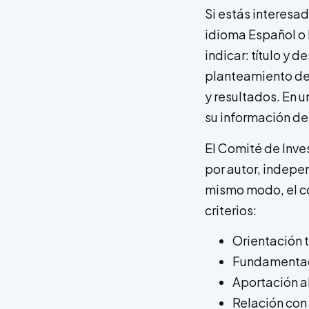
Si estás interesa
idioma Español o 
indicar: título y 
planteamiento del
y resultados. En u
su información de
El Comité de Inv
por autor, indepe
mismo modo, el co
criterios:
Orientación 
Fundamentac
Aportación a
Relación con