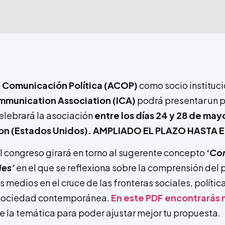
 Comunicación Política (ACOP)
como socio instituci
mmunication Association (ICA)
podrá presentar un p
elebrará la asociación
entre los días 24 y 28 de may
on (Estados Unidos). AMPLIADO EL PLAZO HASTA 
el congreso girará en torno al sugerente concepto
‘
Co
ies
’
en el que se reflexiona sobre la comprensión del 
 medios en el cruce de las fronteras sociales, polític
a sociedad contemporánea.
En este PDF encontrarás
e la temática para poder ajustar mejor tu propuesta.