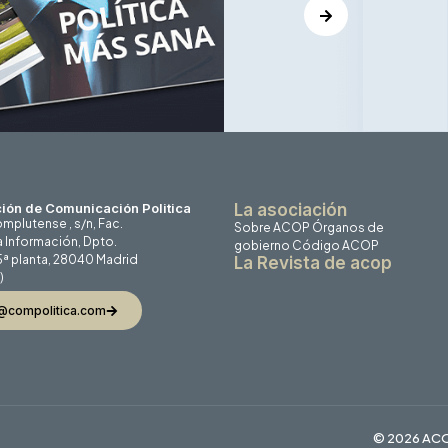
ión de Comunicación Politica
La asociación
mplutense , s/n, Fac.
Sobre ACOP
Órganos de
a Información, Dpto.
gobierno
Código ACOP
 5ª planta, 28040 Madrid
La Revista de acop
)
@compolitica.com
© 2026 ACO