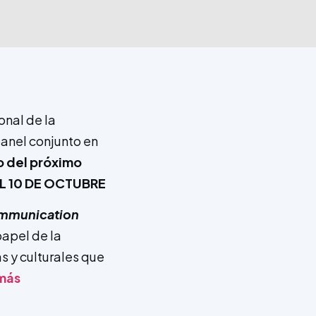
onal de la
anel conjunto en
o del próximo
EL 10 DE OCTUBRE
mmunication
papel de la
as y culturales que
 más