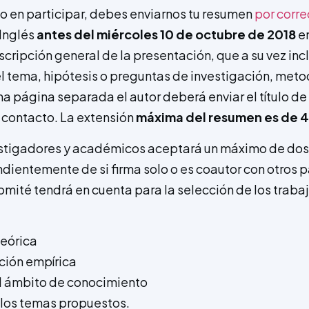
do en participar, debes enviarnos tu resumen
por corre
Inglés
antes del miércoles 10 de octubre de 2018
en
descripción general de la presentación, que a su vez inc
 tema, hipótesis o preguntas de investigación, meto
na página separada el autor deberá enviar el título de 
 contacto. La extensión
máxima del resumen es de 4
estigadores y académicos aceptará un máximo de do
ndientemente de si firma solo o es coautor con otros p
mité tendrá en cuenta para la selección de los trabaj
teórica
ión empírica
l ámbito de conocimiento
 los temas propuestos.