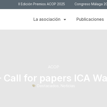
II Edición Premios ACOP 2025
Congreso Málaga 2
La asociación
Publicaciones
ACOP
Call for papers ICA W
Destacados
,
Noticias