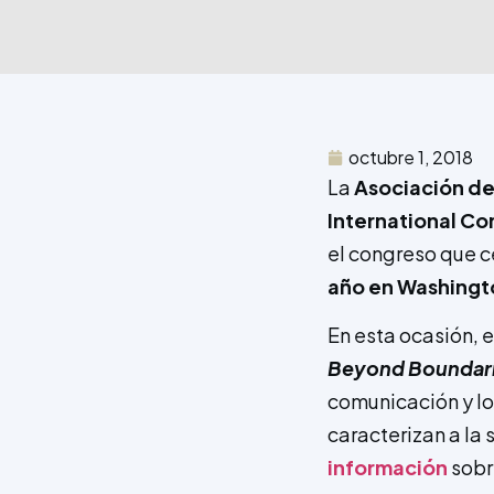
octubre 1, 2018
La
Asociación de
International Co
el congreso que c
año en Washingt
En esta ocasión, 
Beyond Boundar
comunicación y los
caracterizan a l
información
sobr