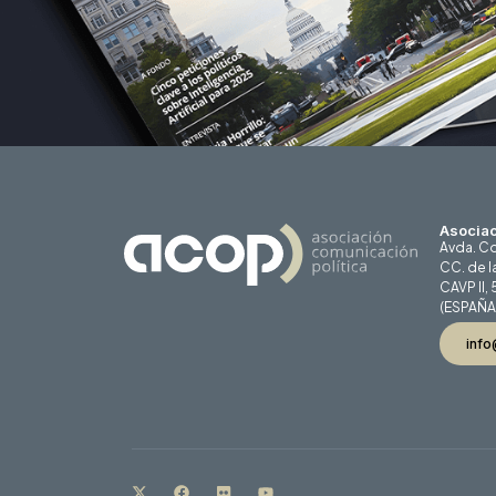
Asociac
Avda. Co
CC. de l
CAVP II,
(ESPAÑA
info