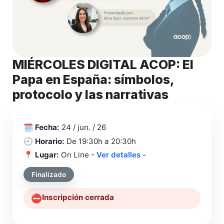
MIÉRCOLES DIGITAL ACOP: El
Papa en España: símbolos,
protocolo y las narrativas
🗓️
Fecha:
24 / jun. / 26
🕘
Horario:
De 19:30h a 20:30h
📍
Lugar:
On Line
- Ver detalles -
Finalizado
Inscripción cerrada
⛔️