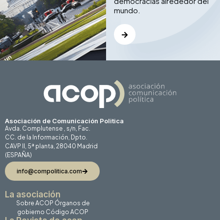
democracias alrededor del
mundo.
Asociación de Comunicación Politica
Avda. Complutense , s/n, Fac.
CC. de la Información, Dpto.
CAVP II, 5ª planta, 28040 Madrid
(ESPAÑA)
info@compolitica.com
La asociación
Sobre ACOP
Órganos de
gobierno
Código ACOP