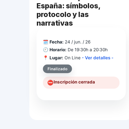
España: símbolos,
protocolo y las
narrativas
🗓️
Fecha:
24 / jun. / 26
🕘
Horario:
De 19:30h a 20:30h
📍
Lugar:
On Line
- Ver detalles -
Finalizado
Inscripción cerrada
⛔️