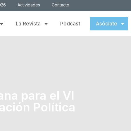
026
Actividades
Contacto
La Revista
Podcast
Asóciate
ana para el VI
ción Política