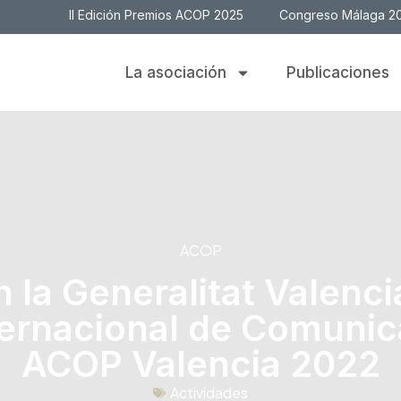
II Edición Premios ACOP 2025
Congreso Málaga 2
La asociación
Publicaciones
ACOP
la Generalitat Valenci
ernacional de Comunica
ACOP Valencia 2022
Actividades