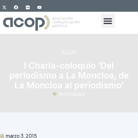
ACOP
I Charla-coloquio ‘Del
periodismo a La Moncloa, de
La Moncloa al periodismo’
Actividades
marzo 3, 2015