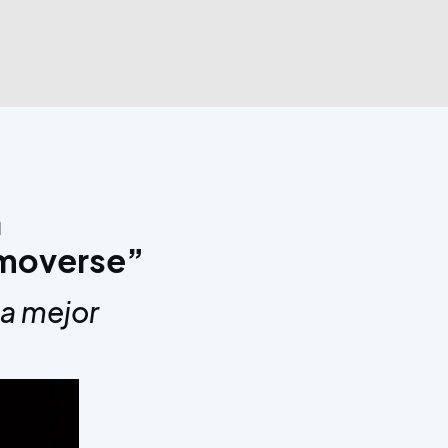
a
o moverse”
ia mejor