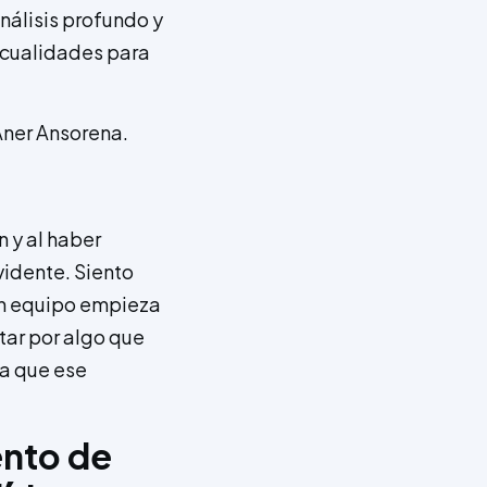
nálisis profundo y
 cualidades para
Aner Ansorena.
n y al haber
vidente. Siento
un equipo empieza
star por algo que
ma que ese
ento de