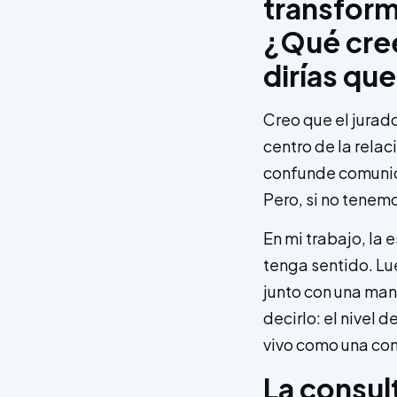
transform
¿Qué cree
dirías que
Creo que el jurad
centro de la relac
confunde comunica
Pero, si no tenem
En mi trabajo, la
tenga sentido. L
junto con una man
decirlo: el nivel 
vivo como una con
La consul