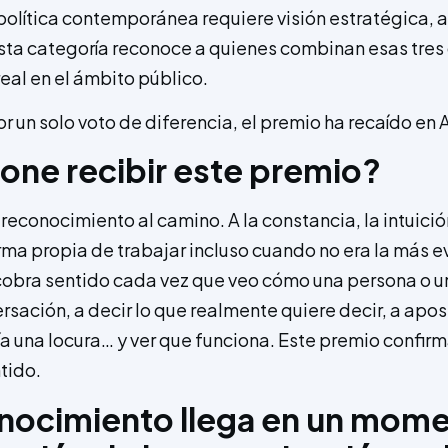
olítica contemporánea requiere visión estratégica, a
Esta categoría reconoce a quienes combinan esas tres
eal en el ámbito público.
r un solo voto de diferencia, el premio ha recaído en 
ne recibir este premio?
 reconocimiento al camino. A la constancia, la intuició
ma propia de trabajar incluso cuando no era la más e
 cobra sentido cada vez que veo cómo una persona o 
ersación, a decir lo que realmente quiere decir, a apo
ía una locura… y ver que funciona. Este premio confir
tido.
nocimiento llega en un mom