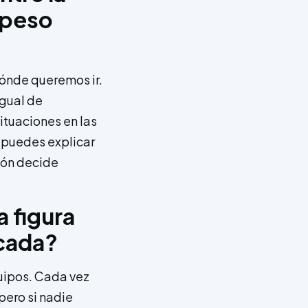
 peso
?
dónde queremos ir.
igual de
ituaciones en las
o puedes explicar
ción decide
 figura
écada?
quipos. Cada vez
pero si nadie