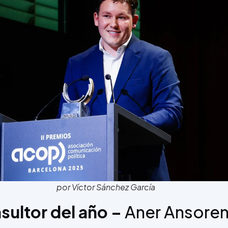
por Víctor Sánchez García
sultor del año –
Aner Ansore