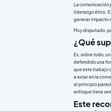
La comunicación p
liderazgo ético. 
generar impacto r
Muy disputado, po
¿Qué supo
Es, sobre todo, un
defendido una for
que este trabajo
a estar en la conv
al principio parec
enfoque tiene sen
Este reco