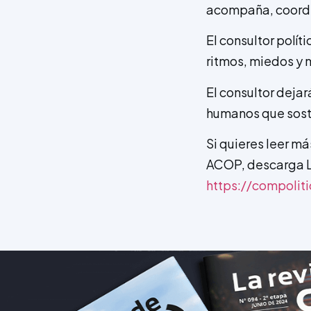
acompaña, coordin
El consultor polít
ritmos, miedos y 
El consultor deja
humanos que sosti
Si quieres leer má
ACOP, descarga L
https://compolit