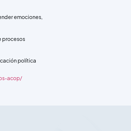
ntender emociones,
de procesos
cación política
ios-acop/