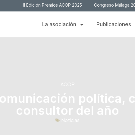
II Edición Premios ACOP 2025
Congreso Málaga 2
La asociación
Publicaciones
ACOP
comunicación política, 
consultor del año
Noticias