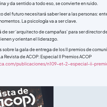
a y da sentido a todo eso, se convierte en ruido.
ico del futuro necesitará saber leer a las personas: e
momentos. La psicología va a ser clave.
rá de ser ‘arquitecto de campañas’ para ser director 
enen y orientan el liderazgo.
s sobre la gala de entrega de los II premios de comuni
a Revista de ACOP: Especial II Premios ACOP
ica.com/publicaciones/n109-et-2-especial-ii-prem