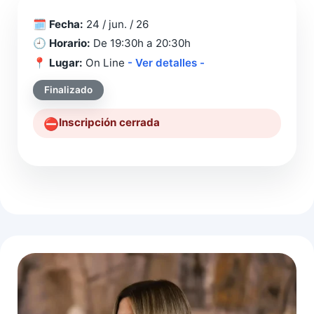
🗓️
Fecha:
24 / jun. / 26
🕘
Horario:
De 19:30h a 20:30h
📍
Lugar:
On Line
- Ver detalles -
Finalizado
Inscripción cerrada
⛔️