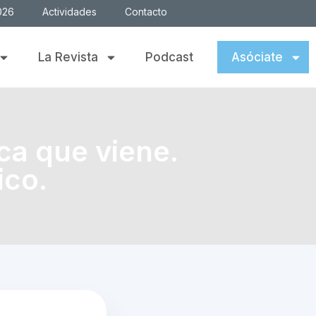
026
Actividades
Contacto
La Revista
Podcast
Asóciate
ca que viene.
ico.