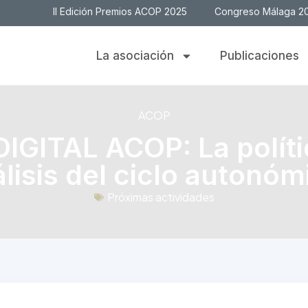
II Edición Premios ACOP 2025
Congreso Málaga 2
La asociación
Publicaciones
ACOP
GITAL ACOP: La políti
lisis del ciclo autonóm
Próximas actividades