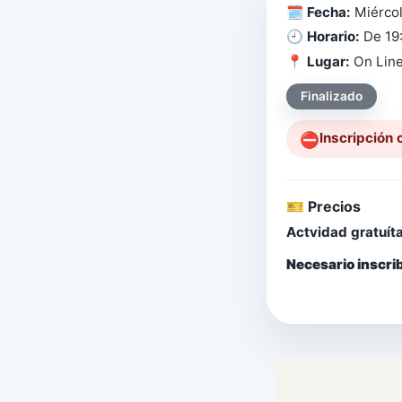
🗓️
Fecha:
Miércol
🕘
Horario:
De 19
📍
Lugar:
On Lin
Finalizado
Inscripción 
⛔️
🎫 Precios
Actvidad gratuíta
Necesario inscrib