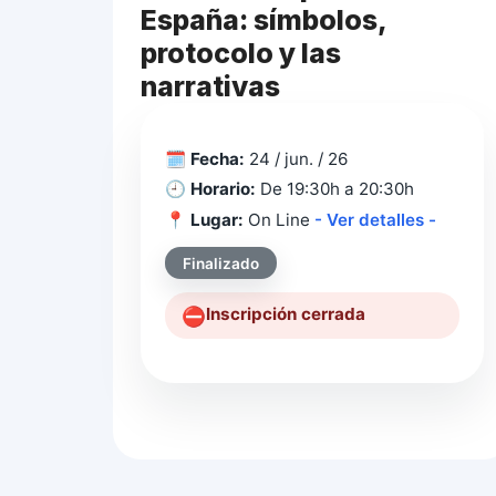
España: símbolos,
protocolo y las
narrativas
🗓️
Fecha:
24 / jun. / 26
🕘
Horario:
De 19:30h a 20:30h
📍
Lugar:
On Line
- Ver detalles -
Finalizado
Inscripción cerrada
⛔️