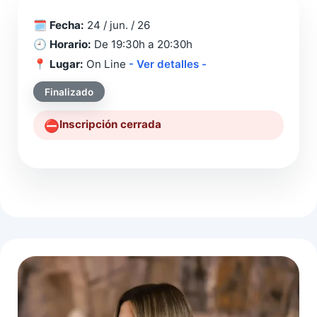
🗓️
Fecha:
24 / jun. / 26
🕘
Horario:
De 19:30h a 20:30h
📍
Lugar:
On Line
- Ver detalles -
Finalizado
Inscripción cerrada
⛔️