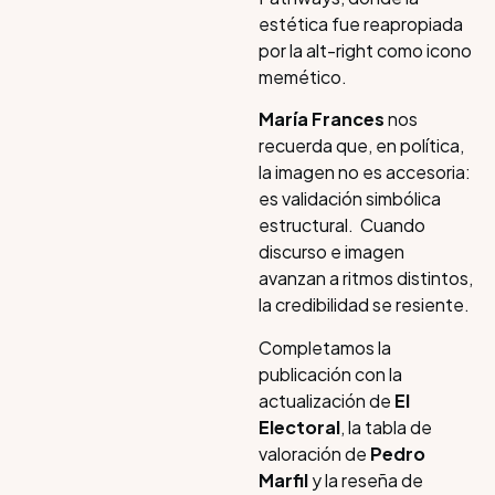
estética fue reapropiada
por la alt-right como icono
memético.
María Frances
nos
recuerda que, en política,
la imagen no es accesoria:
es validación simbólica
estructural. Cuando
discurso e imagen
avanzan a ritmos distintos,
la credibilidad se resiente.​
Completamos la
publicación con la
actualización de
El
Electoral
, la tabla de
valoración de
Pedro
Marfil
y la reseña de