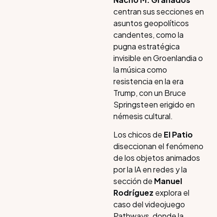
centran sus secciones en
asuntos geopolíticos
candentes, como la
pugna estratégica
invisible en Groenlandia o
la música como
resistencia en la era
Trump, con un Bruce
Springsteen erigido en
némesis cultural.
Los chicos de
El Patio
diseccionan el fenómeno
de los objetos animados
por la IA en redes y la
sección de
Manuel
Rodríguez
explora el
caso del videojuego
Pathways, donde la