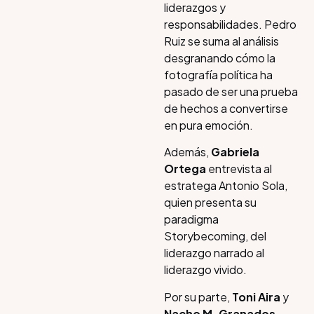
liderazgos y
responsabilidades. Pedro
Ruiz se suma al análisis
desgranando cómo la
fotografía política ha
pasado de ser una prueba
de hechos a convertirse
en pura emoción.
Además,
Gabriela
Ortega
entrevista al
estratega Antonio Sola,
quien presenta su
paradigma
Storybecoming, del
liderazgo narrado al
liderazgo vivido.​​
Por su parte,
Toni Aira
y
Nacho M. Granados