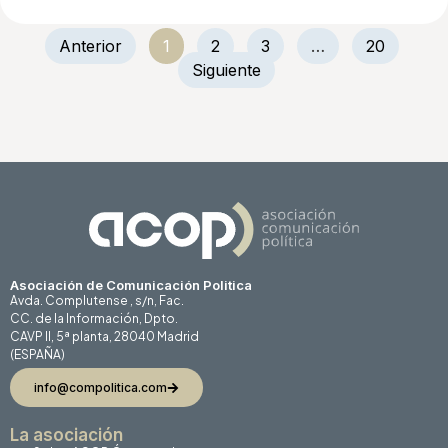
Anterior
1
2
3
…
20
Siguiente
Asociación de Comunicación Politica
Avda. Complutense , s/n, Fac.
CC. de la Información, Dpto.
CAVP II, 5ª planta, 28040 Madrid
(ESPAÑA)
info@compolitica.com
La asociación