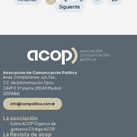
Siguiente
Asociación de Comunicación Politica
Avda. Complutense , s/n, Fac.
CC. de la Información, Dpto.
CAVP II, 5ª planta, 28040 Madrid
(ESPAÑA)
info@compolitica.com
La asociación
Sobre ACOP
Órganos de
gobierno
Código ACOP
La Revista de acop