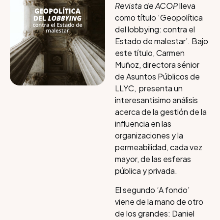
Revista de ACOP
lleva
como título ‘Geopolítica
del lobbying: contra el
Estado de malestar’. Bajo
este título, Carmen
Muñoz, directora sénior
de Asuntos Públicos de
LLYC, presenta un
interesantísimo análisis
acerca de la gestión de la
influencia en las
organizaciones y la
permeabilidad, cada vez
mayor, de las esferas
pública y privada.
El segundo ‘A fondo’
viene de la mano de otro
de los grandes: Daniel