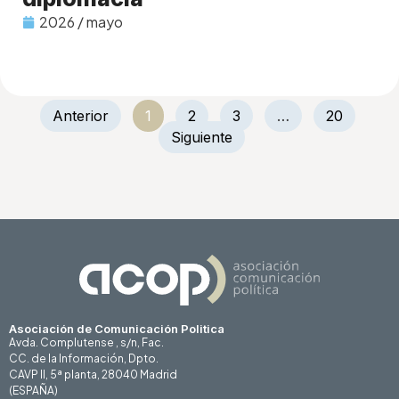
2026 / mayo
Anterior
1
2
3
…
20
Siguiente
Asociación de Comunicación Politica
Avda. Complutense , s/n, Fac.
CC. de la Información, Dpto.
CAVP II, 5ª planta, 28040 Madrid
(ESPAÑA)