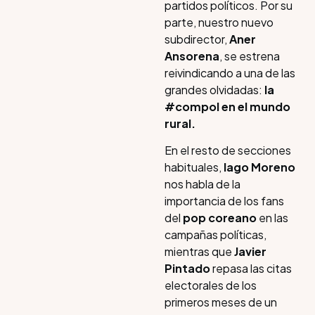
partidos políticos. Por su
parte, nuestro nuevo
subdirector,
Aner
Ansorena
, se estrena
reivindicando a una de las
grandes olvidadas:
la
#compol en el mundo
rural.
En el resto de secciones
habituales,
Iago Moreno
nos habla de la
importancia de los fans
del
pop coreano
en las
campañas políticas,
mientras que
Javier
Pintado
repasa las citas
electorales de los
primeros meses de un