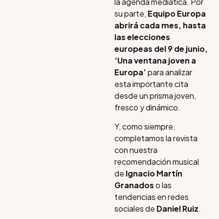
la agenda mediática. Por
su parte,
Equipo Europa
abrirá cada mes, hasta
las elecciones
europeas del 9 de junio,
‘Una ventana joven a
Europa’
para analizar
esta importante cita
desde un prisma joven,
fresco y dinámico.
Y, como siempre,
completamos la revista
con nuestra
recomendación musical
de
Ignacio Martín
Granados
o las
tendencias en redes
sociales de
Daniel Ruiz
.