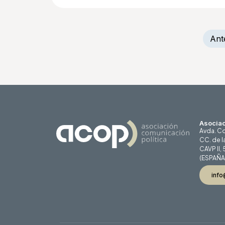
Ant
Asociac
Avda. Co
CC. de l
CAVP II,
(ESPAÑA
info