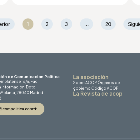
erior
1
2
3
…
20
Sigui
ión de Comunicación Politica
La asociación
mplutense , s/n, Fac.
Sobre ACOP
Órganos de
a Información, Dpto.
gobierno
Código ACOP
 5ª planta, 28040 Madrid
La Revista de acop
)
@compolitica.com