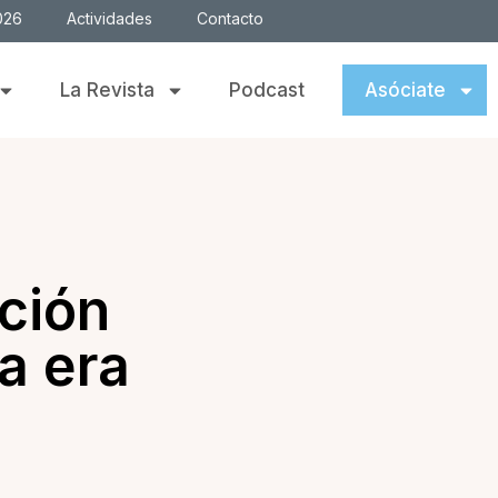
026
Actividades
Contacto
La Revista
Podcast
Asóciate
ción
la era