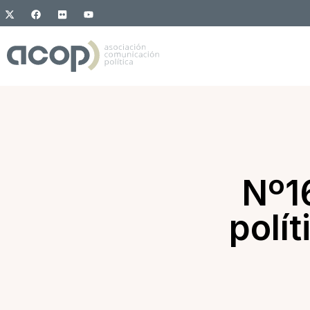
Nº1
polít