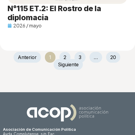
N°115 ET.2: El Rostro de la
diplomacia
2026 / mayo
Anterior
1
2
3
…
20
Siguiente
Asociación de Comunicación Politica
Avda. Complutense , s/n, Fac.