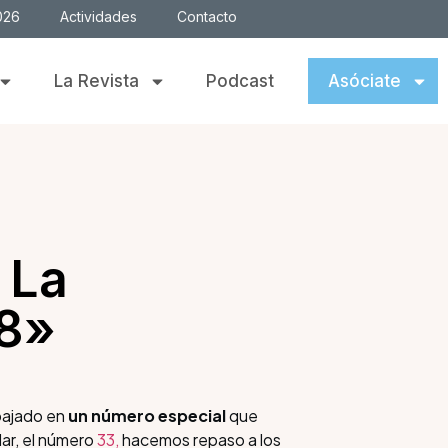
026
Actividades
Contacto
La Revista
Podcast
Asóciate
 La
18»
bajado en
un
número
especial
que
ar, el número
33,
hacemos repaso a los