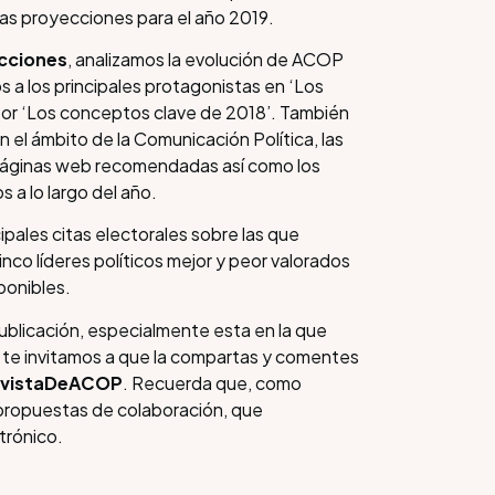
las proyecciones para el año 2019.
ecciones
, analizamos la evolución de ACOP
s a los principales protagonistas en ‘Los
por ‘Los conceptos clave de 2018’. También
el ámbito de la Comunicación Política, las
ez páginas web recomendadas así como los
 a lo largo del año.
ipales citas electorales sobre las que
nco líderes políticos mejor y peor valorados
ponibles.
blicación, especialmente esta en la que
 te invitamos a que la compartas y comentes
vistaDeACOP
. Recuerda que, como
 propuestas de colaboración, que
trónico.