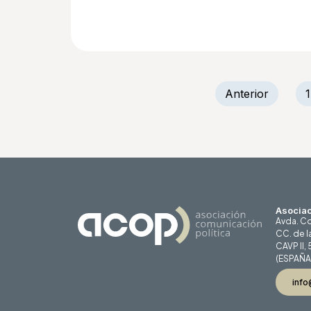
Anterior
1
Asociac
Avda. Co
CC. de l
CAVP II,
(ESPAÑA
info