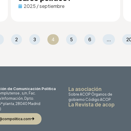
2025 / septiembre
2
3
4
5
6
…
2
ión de Comunicación Politica
La asociación
mplutense , s/n, Fac.
Sobre ACOP
Órganos de
a Información, Dpto.
gobierno
Código ACOP
 5ª planta, 28040 Madrid
La Revista de acop
)
@compolitica.com