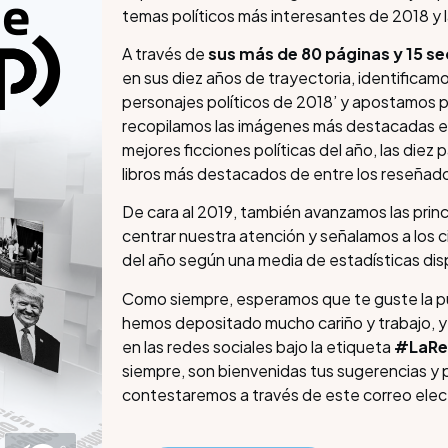
temas políticos más interesantes de 2018 y 
A través de
sus más de 80 páginas y 15 s
en sus diez años de trayectoria, identificamo
personajes políticos de 2018’ y apostamos 
recopilamos las imágenes más destacadas en 
mejores ficciones políticas del año, las di
libros más destacados de entre los reseñados
De cara al 2019, también avanzamos las princ
centrar nuestra atención y señalamos a los ci
del año según una media de estadísticas dis
Como siempre, esperamos que te guste la pu
hemos depositado mucho cariño y trabajo, y
en las redes sociales bajo la etiqueta
#LaRe
siempre, son bienvenidas tus sugerencias y
contestaremos a través de este correo elec