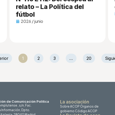
relato – La Política del
fútbol
2026 / junio
erior
1
2
3
…
20
Sigui
ión de Comunicación Politica
La asociación
mplutense , s/n, Fac.
Sobre ACOP
Órganos de
a Información, Dpto.
gobierno
Código ACOP
 5ª planta, 28040 Madrid