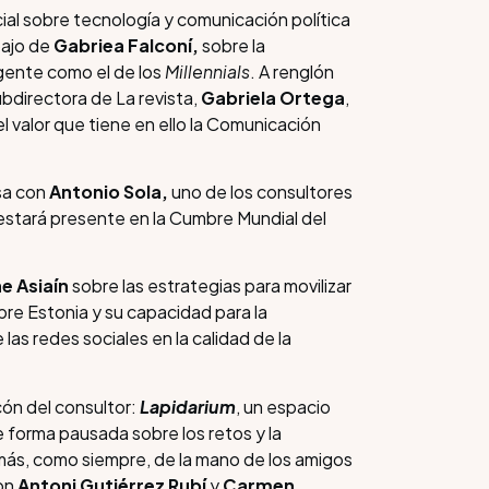
al sobre tecnología y comunicación política
bajo de
Gabriea Falconí,
sobre la
gente como el de los
Millennials
. A renglón
ubdirectora de La revista,
Gabriela Ortega
,
el valor que tiene en ello la Comunicación
sa con
Antonio Sola,
uno de los consultores
estará presente en la Cumbre Mundial del
ne Asiaín
sobre las estrategias para movilizar
bre Estonia y su capacidad para la
las redes sociales en la calidad de la
ón del consultor:
Lapidarium
, un espacio
 forma pausada sobre los retos y la
más, como siempre, de la mano de los amigos
on
Antoni Gutiérrez Rubí
y
Carmen