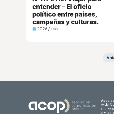
entender – El oficio
político entre países,
campañas y culturas.
2026 / julio
Ant
Asociac
Avda. Co
CC. de l
CAVP II,