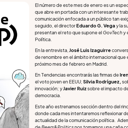
El número de este mes de enero es un especi
que abre en portada con un interesante tra
comunicación enfocada a un público tan exi
seguido, el director
Eduardo G. Vega
y la s
presentan el reto que supone el
GovTech
y 
Política.
En la entrevista,
José Luis Izaguirre
conver
de renombre en el ámbito internacional que 
próximo mes de febrero en Madrid.
En Tendencias encontrarás las firmas de
Ire
el voto joven en EEUU;
Silvia Rodríguez,
so
innovación;
y
Javier Ruiz
sobre el impacto de 
democracia.
Este año estrenamos sección dentro del rinc
donde cada mes intentaremos reflexionar de
actualidad de la comunicación política. Ade
de
Beers&Politics
nos tomamos una caña c