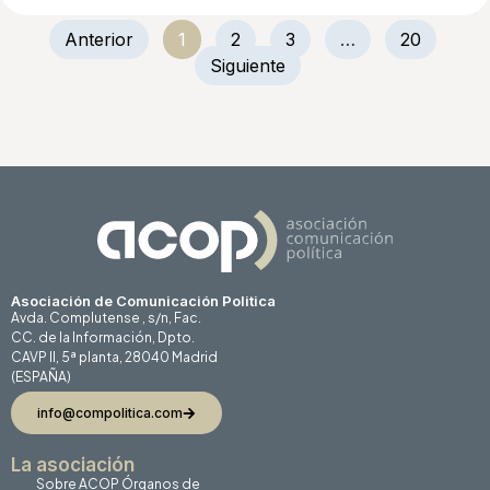
Anterior
1
2
3
…
20
Siguiente
Asociación de Comunicación Politica
Avda. Complutense , s/n, Fac.
CC. de la Información, Dpto.
CAVP II, 5ª planta, 28040 Madrid
(ESPAÑA)
info@compolitica.com
La asociación
Sobre ACOP
Órganos de