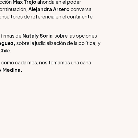
ección
Max Trejo
ahonda en el poder
continuación,
Alejandra Artero
conversa
onsultores de referencia en el continente
 firmas de
Nataly Soria
sobre las opciones
éguez,
sobre la judicialización de la política;
y
hile.
,
como cada mes, nos tomamos una caña
y Medina.