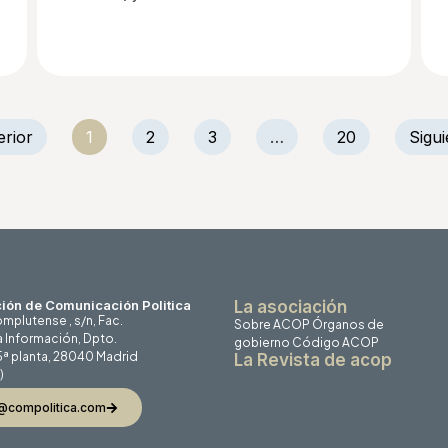
erior
1
2
3
…
20
Sigui
ión de Comunicación Politica
La asociación
mplutense , s/n, Fac.
Sobre ACOP
Órganos de
a Información, Dpto.
gobierno
Código ACOP
 5ª planta, 28040 Madrid
La Revista de acop
)
@compolitica.com