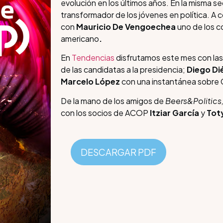
evolución en los últimos años. En la misma s
transformador de los jóvenes en política. A 
con
Mauricio De Vengoechea
uno de los c
americano
.
En
Tendencias
disfrutamos este mes con las
de las candidatas a la presidencia;
Diego Di
Marcelo López
con una instantánea sobre C
De la mano de los amigos de
Beers&Politics
con los socios de ACOP
Itziar García
y
Tot
DESCARGAR PDF