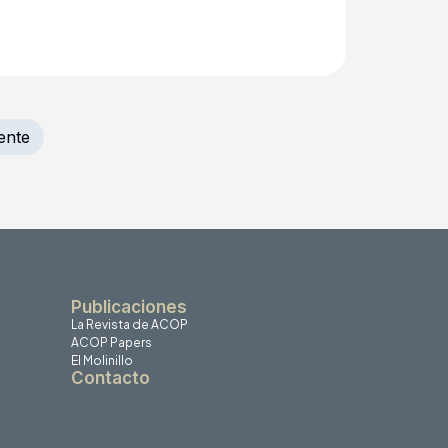
ente
Publicaciones
La Revista de ACOP
ACOP Papers
El Molinillo
Contacto