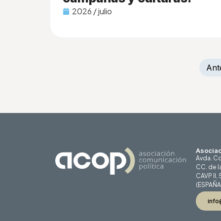
2026 / julio
Ant
Asociac
Avda. Co
CC. de l
CAVP II,
(ESPAÑA
info