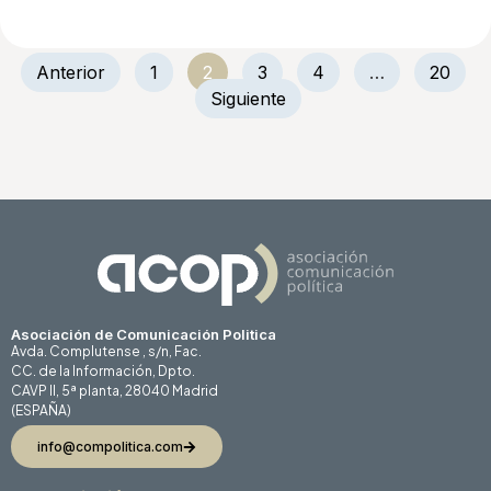
Anterior
1
2
3
4
…
20
Siguiente
Asociación de Comunicación Politica
Avda. Complutense , s/n, Fac.
CC. de la Información, Dpto.
CAVP II, 5ª planta, 28040 Madrid
(ESPAÑA)
info@compolitica.com