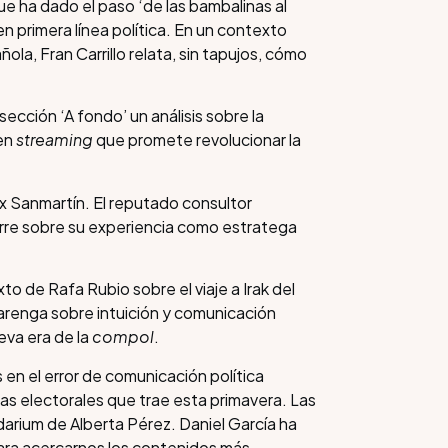
ue ha dado el paso ‘de las bambalinas al
n primera línea política. En un contexto
ola, Fran Carrillo relata, sin tapujos, cómo
ección ‘A fondo’ un análisis sobre la
 en
streaming
que promete revolucionar la
ix Sanmartín. El reputado consultor
irre sobre su experiencia como estratega
o de Rafa Rubio sobre el viaje a Irak del
varenga sobre intuición y comunicación
ueva era de la
compol
.
as en el error de comunicación política
as electorales que trae esta primavera. Las
darium de Alberta Pérez. Daniel García ha
ara acercarnos los contenidos más