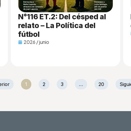
N°116 ET.2: Del césped al
relato – La Política del
fútbol
2026 / junio
erior
1
2
3
…
20
Sigui