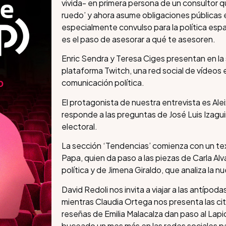
vivida- en primera persona de un consultor q
ruedo’ y ahora asume obligaciones públicas e
especialmente convulso para la política españ
es el paso de asesorar a qué te asesoren.
Enric Sendra y Teresa Ciges presentan en la s
plataforma Twitch, una red social de vídeos
comunicación política.
El protagonista de nuestra entrevista es Ale
responde a las preguntas de José Luis Izagu
electoral.
La sección ‘Tendencias’ comienza con un text
Papa, quien da paso a las piezas de Carla Al
política y de Jimena Giraldo, que analiza la n
David Redoli nos invita a viajar a las antípod
mientras Claudia Ortega nos presenta las cit
reseñas de Emilia Malacalza dan paso al Lapi
buceado un mes más en las redes sociales p