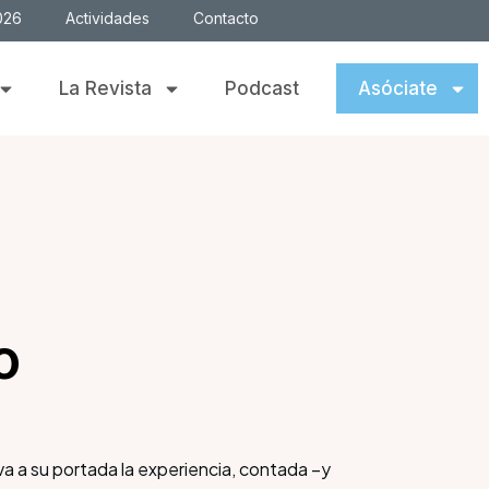
026
Actividades
Contacto
La Revista
Podcast
Asóciate
o
va a su portada la experiencia, contada –y