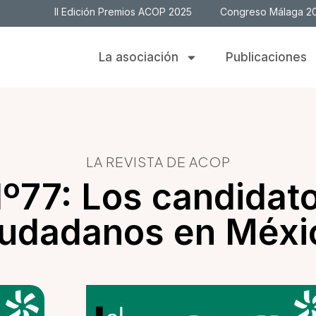
II Edición Premios ACOP 2025
Congreso Málaga 2
La asociación
Publicaciones
LA REVISTA DE ACOP
º77: Los candidat
iudadanos en Méxi