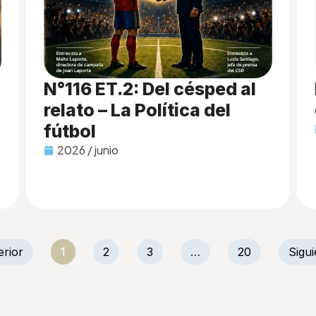
N°116 ET.2: Del césped al
relato – La Política del
fútbol
2026 / junio
erior
1
2
3
…
20
Sigui