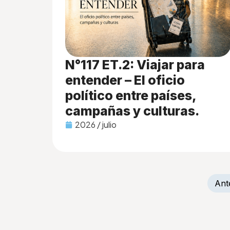
N°117 ET.2: Viajar para
entender – El oficio
político entre países,
campañas y culturas.
2026 / julio
Ant