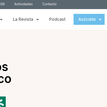
026
Actividades
Contacto
La Revista
Podcast
Asóciate
os
co