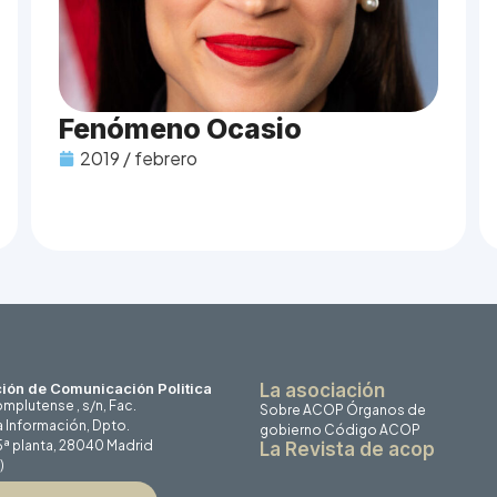
Fenómeno Ocasio
2019 / febrero
ión de Comunicación Politica
La asociación
mplutense , s/n, Fac.
Sobre ACOP
Órganos de
a Información, Dpto.
gobierno
Código ACOP
 5ª planta, 28040 Madrid
La Revista de acop
)