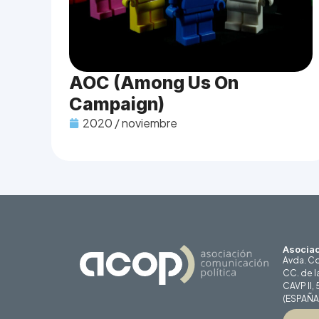
AOC (Among Us On
Campaign)
2020 / noviembre
Asociac
Avda. Co
CC. de l
CAVP II,
(ESPAÑA