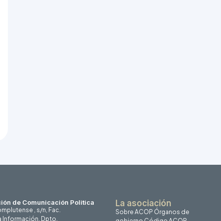
ión de Comunicación Politica
La asociación
mplutense , s/n, Fac.
Sobre ACOP
Órganos de
a Información, Dpto.
gobierno
Código ACOP