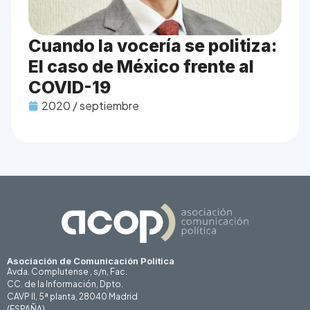
Cuando la vocería se politiza:
El caso de México frente al
COVID-19
2020 / septiembre
Asociación de Comunicación Politica
Avda. Complutense , s/n, Fac.
CC. de la Información, Dpto.
CAVP II, 5ª planta, 28040 Madrid
(ESPAÑA)