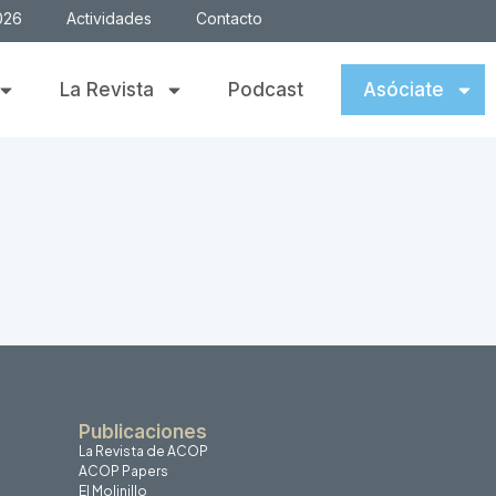
026
Actividades
Contacto
La Revista
Podcast
Asóciate
Publicaciones
La Revista de ACOP
ACOP Papers
El Molinillo