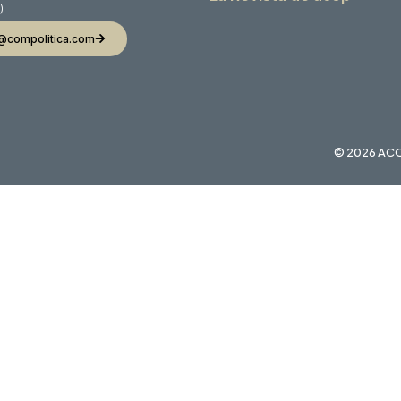
)
@compolitica.com
© 2026 ACO