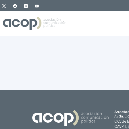
Asociac
Avda. Co
CC. de l
CAVP II,