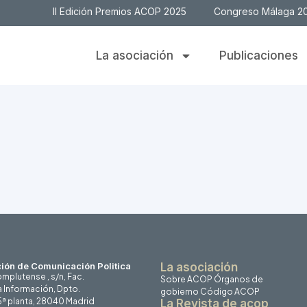
II Edición Premios ACOP 2025
Congreso Málaga 2
La asociación
Publicaciones
ión de Comunicación Politica
La asociación
mplutense , s/n, Fac.
Sobre ACOP
Órganos de
a Información, Dpto.
gobierno
Código ACOP
 5ª planta, 28040 Madrid
La Revista de acop