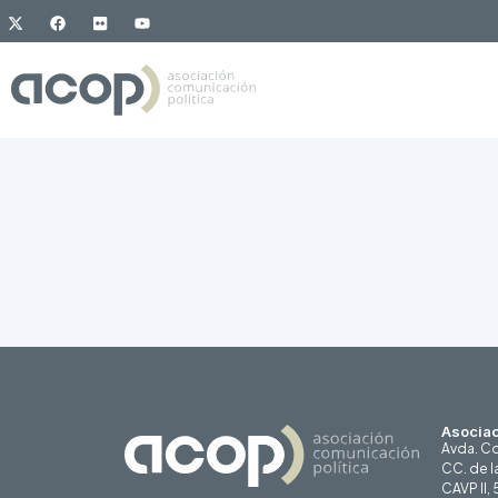
Asociac
Avda. Co
CC. de l
CAVP II,