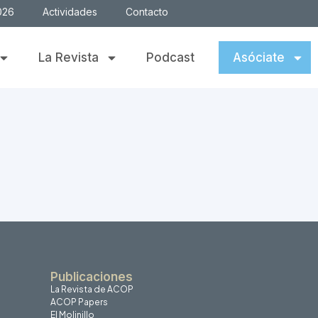
026
Actividades
Contacto
La Revista
Podcast
Asóciate
Publicaciones
La Revista de ACOP
ACOP Papers
El Molinillo