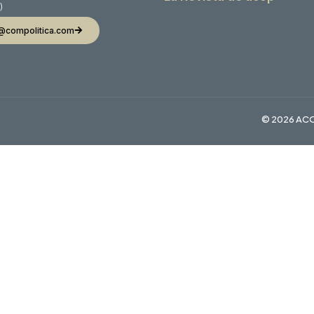
)
@compolitica.com
© 2026 ACO