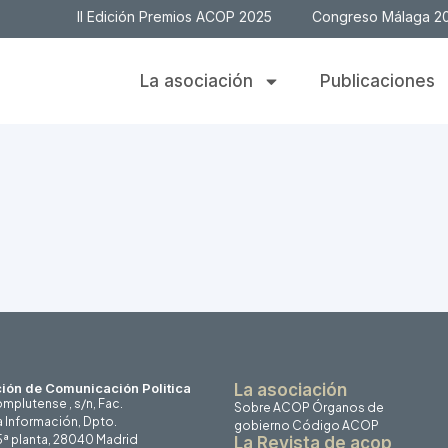
II Edición Premios ACOP 2025
Congreso Málaga 2
La asociación
Publicaciones
ión de Comunicación Politica
La asociación
mplutense , s/n, Fac.
Sobre ACOP
Órganos de
a Información, Dpto.
gobierno
Código ACOP
 5ª planta, 28040 Madrid
La Revista de acop