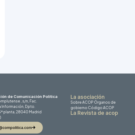
ión de Comunicación Politica
La asociación
mplutense , s/n, Fac.
Sobre ACOP
Órganos de
a Información, Dpto.
gobierno
Código ACOP
 5ª planta, 28040 Madrid
La Revista de acop
)
@compolitica.com