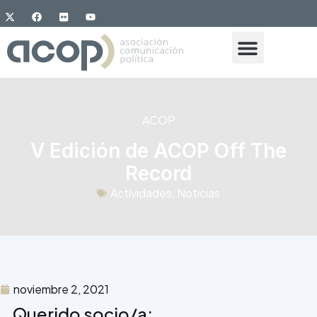
ACOP
V Edición de ACOP Off The
Record
Actividades
,
Noticias
noviembre 2, 2021
Querido socio/a: