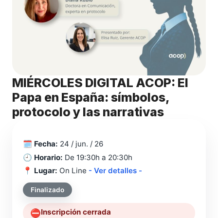
MIÉRCOLES DIGITAL ACOP: El
Papa en España: símbolos,
protocolo y las narrativas
🗓️
Fecha:
24 / jun. / 26
🕘
Horario:
De 19:30h a 20:30h
📍
Lugar:
On Line
- Ver detalles -
Finalizado
Inscripción cerrada
⛔️