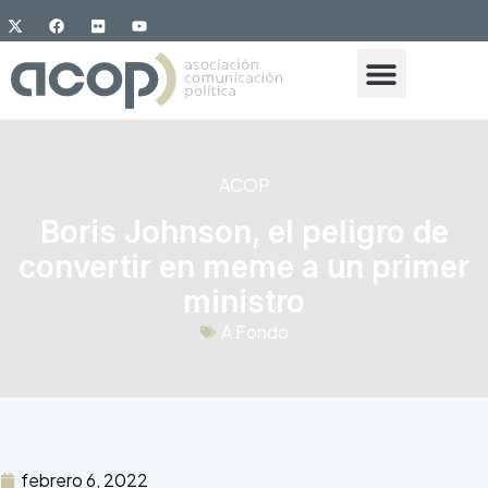
ACOP
Boris Johnson, el peligro de
convertir en meme a un primer
ministro
A Fondo
febrero 6, 2022