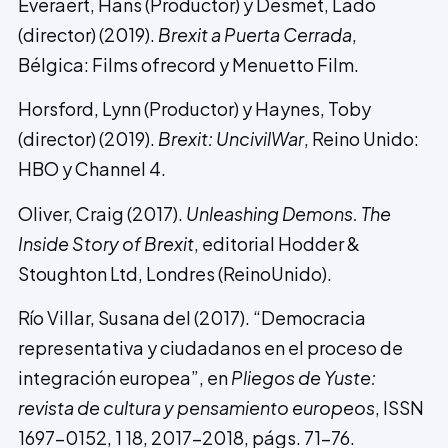
Everaert, Hans (Productor) y Desme­t, Lado
(director) (2019).
Brexit a Puerta Cerrada
,
Bélgica: Films ofrecord y Menuetto Film.
Horsford, Lynn (Productor) y Haynes, Toby
(director) (2019).
Brexit: UncivilWar
, Reino Unido:
HBO y Channel 4.
Oliver, Craig (2017).
Unleashing Demons. The
Inside Story of Brexit
, editorial Hodder &
Stoughton Ltd, Londres (ReinoUnido).
Río Villar, Susana del (2017). “Democracia
representativa y ciudadanos en el proceso de
integración europea”, en
Pliegos de Yuste:
revista de cultura y pensamiento europeos
, ISSN
1697-0152, 1 18, 2017-2018, págs. 71-76.