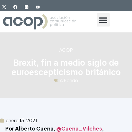
ACOP
Brexit, fin a medio siglo de
euroescepticismo británico
A Fondo
enero 15, 2021
Por Alberto Cuena,
@Cuena_Vilches
,