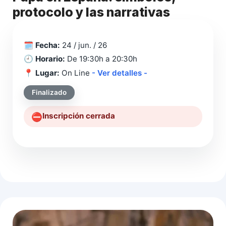
protocolo y las narrativas
🗓️
Fecha:
24 / jun. / 26
🕘
Horario:
De 19:30h a 20:30h
📍
Lugar:
On Line
- Ver detalles -
Finalizado
Inscripción cerrada
⛔️