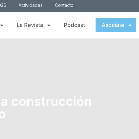
026
Actividades
Contacto
La Revista
Podcast
Asóciate
la construcción
o