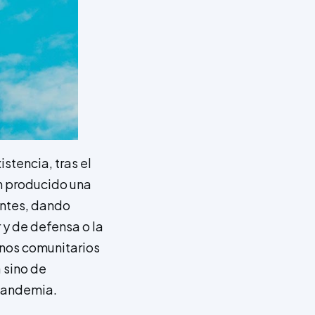
stencia, tras el
an producido una
antes, dando
 y de defensa o la
onos comunitarios
 sino de
 pandemia.