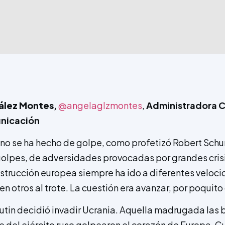
ález Montes
,
@angelaglzmontes
,
Administradora Ci
nicación
no se ha hecho de golpe, como profetizó Robert Schum
olpes, de adversidades provocadas por grandes crisi
nstrucción europea siempre ha ido a diferentes veloc
en otros al trote. La cuestión era avanzar, por poquito
Putin decidió invadir Ucrania. Aquella madrugada las
 del ejército ruso golpearon el corazón de Europa. 