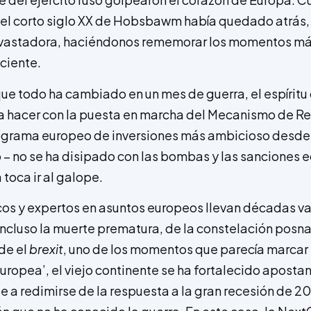
l corto siglo XX de Hobsbawm había quedado atrás, e
evastadora, haciéndonos rememorar los momentos má
eciente.
e todo ha cambiado en un mes de guerra, el espíritu 
a hacer con la puesta en marcha del Mecanismo de R
rograma europeo de inversiones más ambicioso desde 
– no se ha disipado con las bombas y las sanciones
 toca ir al galope.
s y expertos en asuntos europeos llevan décadas va
incluso la muerte prematura, de la constelación posn
de el
brexit
, uno de los momentos que parecía marcar e
uropea’, el viejo continente se ha fortalecido aposta
e a redimirse de la respuesta a la gran recesión de 2