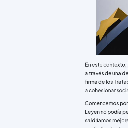
En este contexto,
a través de una d
firma de los Trat
a cohesionar socia
Comencemos por l
Leyen no podía pe
saldríamos mejore