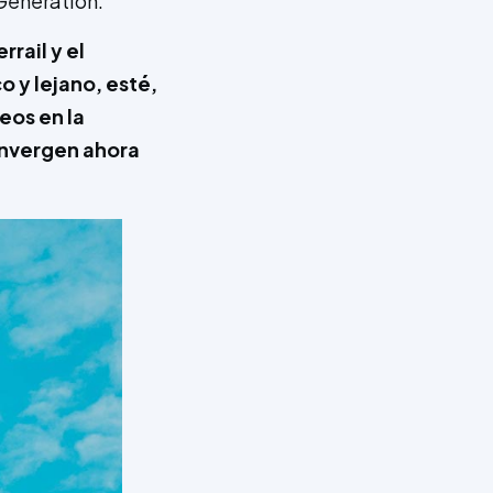
Generation.
rail y el
o y lejano, esté,
eos en la
nvergen ahora