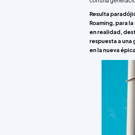
con una generació
Resulta paradójic
Roaming, para la 
en realidad, des
respuesta a una 
en la nueva épic