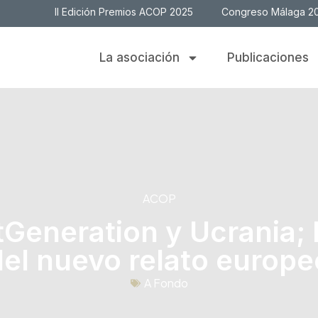
II Edición Premios ACOP 2025
Congreso Málaga 2
La asociación
Publicaciones
ACOP
Generation y Ucrania; 
del nuevo relato europe
A Fondo