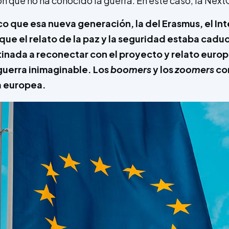
n que no ha conocido la guerra. En este caso, la Next
o que esa nueva generación, la del Erasmus, el Inter
que el relato de la paz y la seguridad estaba caduc
tinada a reconectar con el proyecto y relato europ
guerra inimaginable. Los
boomers
y los
zoomers
co
a europea.