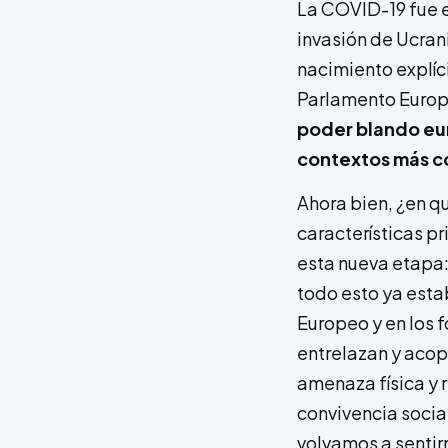
La COVID-19 fue e
invasión de Ucran
nacimiento explíci
Parlamento Euro
poder blando euro
contextos más co
Ahora bien, ¿en q
características p
esta nueva etapa:
todo esto ya esta
Europeo y en los 
entrelazan y acop
amenaza física y 
convivencia socia
volvamos a sentir