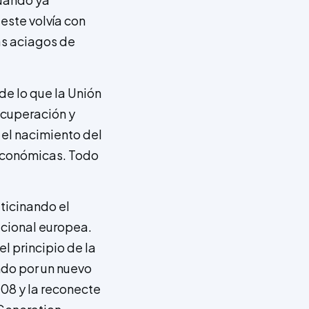
ste volvía con
s aciagos de
de lo que la Unión
ecuperación y
el nacimiento del
 económicas. Todo
ticinando el
acional europea.
l principio de la
ndo por un nuevo
008 y la reconecte