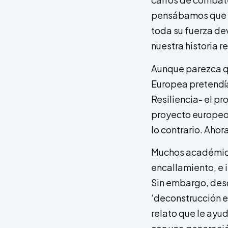
pensábamos que e
toda su fuerza d
nuestra historia r
Aunque parezca qu
Europea pretendí
Resiliencia- el p
proyecto europeo 
lo contrario. Ahora
Muchos académico
encallamiento, e 
Sin embargo, des
‘deconstrucción e
relato que le ayud