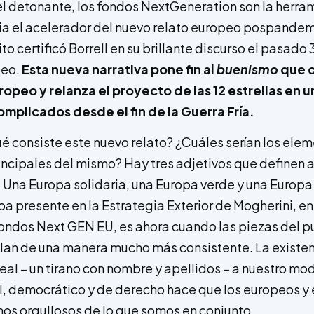
l detonante, los fondos NextGeneration son la herram
ia el acelerador del nuevo relato europeo pospandem
to certificó Borrell en su brillante discurso el pasado 
peo.
Esta nueva narrativa pone fin al
buenismo
que c
peo y relanza el proyecto de las 12 estrellas en u
mplicados desde el fin de la Guerra Fría.
ué consiste este nuevo relato? ¿Cuáles serían los elem
rincipales del mismo? Hay tres adjetivos que definen a
 Una Europa solidaria, una Europa verde y una Europa 
ba presente en la Estrategia Exterior de Mogherini, en
fondos Next GEN EU, es ahora cuando las piezas del p
lan de una manera mucho más consistente. La existen
real – un tirano con nombre y apellidos – a nuestro mo
l, democrático y de derecho hace que los europeos y
nos orgullosos de lo que somos en conjunto.