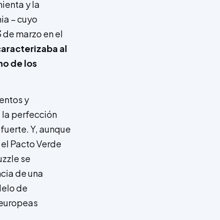
ienta y la
ia – cuyo
3 de marzo en el
aracterizaba al
no de los
entos y
 la perfección
fuerte. Y, aunque
 el Pacto Verde
uzzle se
cia de una
delo de
 europeas