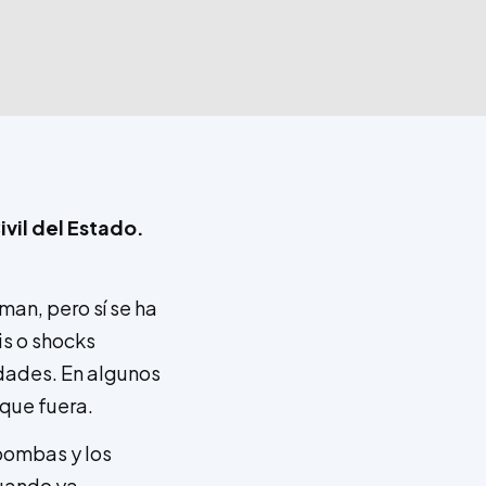
vil del Estado.
an, pero sí se ha
s o shocks
idades. En algunos
 que fuera.
 bombas y los
Cuando ya