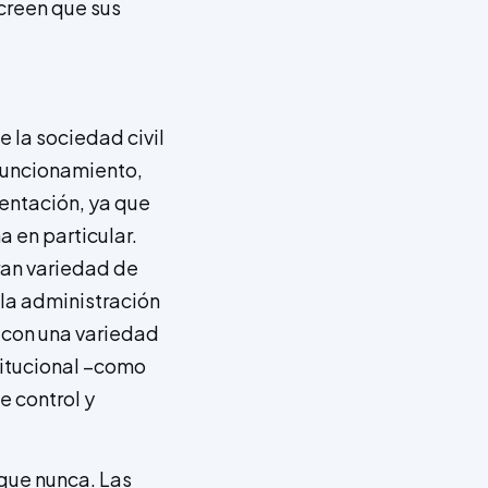
creen que sus
e la sociedad civil
 funcionamiento,
entación, ya que
 en particular.
ran variedad de
la administración
r con una variedad
titucional –como
e control y
 que nunca. Las