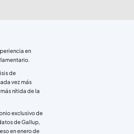
periencia en
lamentario.
isis de
 cada vez más
más nítida de la
onio exclusivo de
datos de Gallup,
eso en enero de