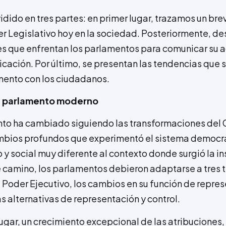
ividido en tres partes: en primer lugar, trazamos un b
er Legislativo hoy en la sociedad. Posteriormente, d
des que enfrentan los parlamentos para comunicar su a
ación. Por último, se presentan las tendencias que 
mento con los ciudadanos.
el parlamento moderno
ento ha cambiado siguiendo las transformaciones del 
mbios profundos que experimentó el sistema democrá
o y social muy diferente al contexto donde surgió la in
se camino, los parlamentos debieron adaptarse a tres
 Poder Ejecutivo, los cambios en su función de repres
s alternativas de representación y control.
lugar, un crecimiento excepcional de las atribuciones, 