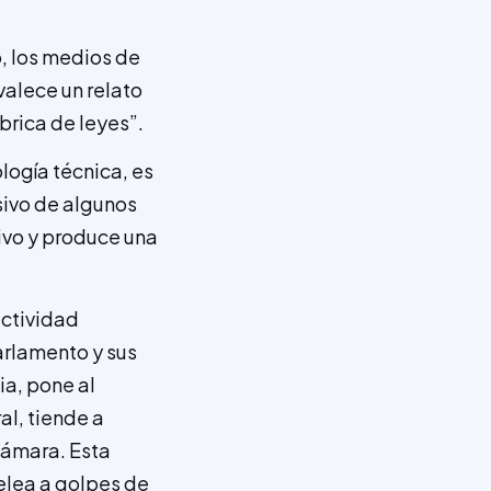
o, los medios de
evalece un relato
brica de leyes”.
logía técnica, es
sivo de algunos
ivo y produce una
actividad
rlamento y sus
ia, pone al
al, tiende a
Cámara. Esta
elea a golpes de