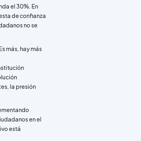
nda el 30%. En
uesta de confianza
udadanos no se
 Es más, hay más
nstitución
olución
s, la presión
plementando
ciudadanos en el
ivo está