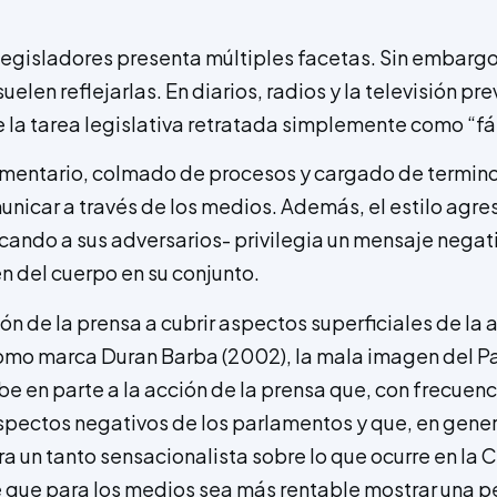
s legisladores presenta múltiples facetas. Sin embarg
elen reflejarlas. En diarios, radios y la televisión pr
 la tarea legislativa retratada simplemente como “fá
amentario, colmado de procesos y cargado de termino
municar a través de los medios. Además, el estilo agre
cando a sus adversarios- privilegia un mensaje negat
 del cuerpo en su conjunto.
ón de la prensa a cubrir aspectos superficiales de la 
omo marca Duran Barba (2002), la mala imagen del Pa
e en parte a la acción de la prensa que, con frecuenc
spectos negativos de los parlamentos y que, en gener
a un tanto sensacionalista sobre lo que ocurre en la 
 que para los medios sea más rentable mostrar una p