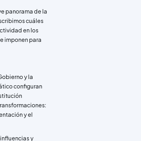
reve panorama de la
escribimos cuáles
ctividad en los
se imponen para
Gobierno y la
tico configuran
stitución
 transformaciones:
entación y el
influencias y