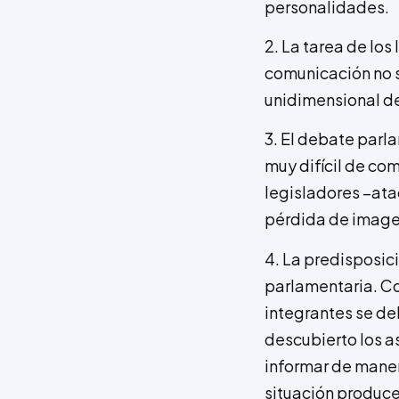
personalidades.
2. La tarea de lo
comunicación no su
unidimensional de
3. El debate parl
muy difícil de co
legisladores –ata
pérdida de imagen
4. La predisposici
parlamentaria. C
integrantes se deb
descubierto los a
informar de maner
situación produce