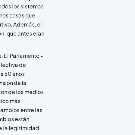
odos los sistemas
enos cosas que
utivo. Además, el
ón, que antes eran
. El Parlamento -
olectiva de
os 50 años
nsión de la
ión de los medios
lico más
cambios entre las
ambios están
a la legitimidad