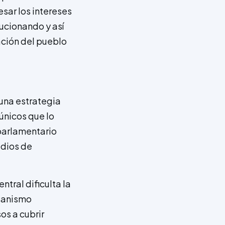
esar los intereses
lucionando y así
ación del pueblo
una estrategia
únicos que lo
 parlamentario
edios de
ntral dificulta la
rganismo
os a cubrir