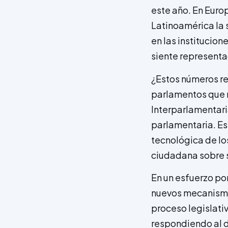
este año. En Euro
Latinoamérica la 
en las institucio
siente representa
¿Estos números re
parlamentos que n
Interparlamentari
parlamentaria. Est
tecnológica de l
ciudadana sobre 
En un esfuerzo po
nuevos mecanismos
proceso legislati
respondiendo al d