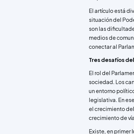
El artículo está d
situación del Pod
son las dificulta
medios de comunic
conectar al Parla
Tres desafíos d
El rol del Parlam
sociedad. Los ca
un entorno polític
legislativa. En e
el crecimiento del
crecimiento de vía
Existe, en primer 