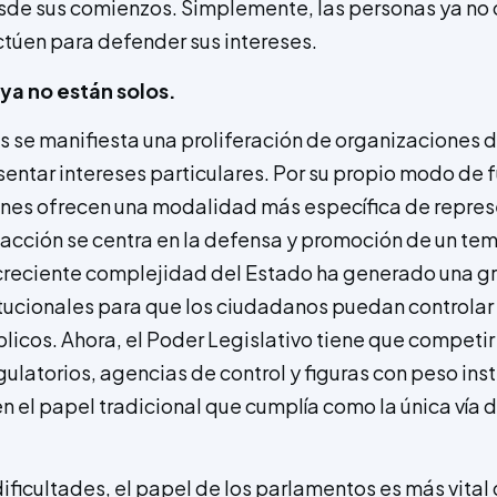
de sus comienzos. Simplemente, las personas ya no 
túen para defender sus intereses.
ya no están solos.
s se manifiesta una proliferación de organizaciones d
entar intereses particulares. Por su propio modo de
nes ofrecen una modalidad más específica de repres
 acción se centra en la defensa y promoción de un tema
a creciente complejidad del Estado ha generado una g
ucionales para que los ciudadanos puedan controlar 
blicos. Ahora, el Poder Legislativo tiene que competi
ulatorios, agencias de control y figuras con peso ins
el papel tradicional que cumplía como la única vía d
ificultades, el papel de los parlamentos es más vital