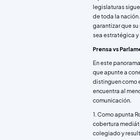
legislaturas sigue
de toda la nación.
garantizar que su
sea estratégica y 
Prensa vs Parla
En este panorama,
que apunte a cone
distinguen como e
encuentra al meno
comunicación.
1. Como apunta Rob
cobertura mediáti
colegiado y resul