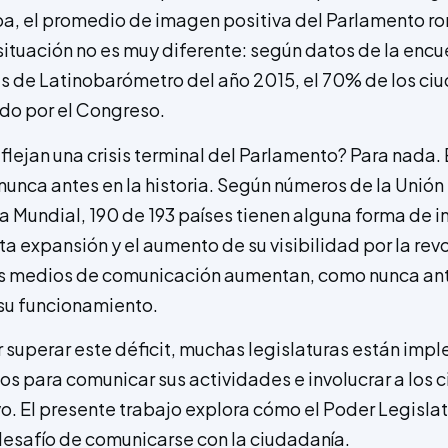
pa, el promedio de imagen positiva del Parlamento ro
situación no es muy diferente: según datos de la enc
nes de Latinobarómetro del año 2015, el 70% de los ci
do por el Congreso.
flejan una crisis terminal del Parlamento? Para nada.
unca antes en la historia. Según números de la Unión
a Mundial, 190 de 193 países tienen alguna forma de i
a expansión y el aumento de su visibilidad por la rev
os medios de comunicación aumentan, como nunca ante
su funcionamiento.
r superar este déficit, muchas legislaturas están im
 para comunicar sus actividades e involucrar a los 
vo. El presente trabajo explora cómo el Poder Legislat
esafío de comunicarse con la ciudadanía.