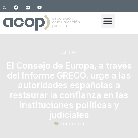
ACOP
El Consejo de Europa, a través
del Informe GRECO, urge a las
autoridades españolas a
restaurar la confianza en las
instituciones políticas y
judiciales
Tendencia