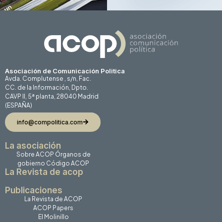
Asociación de Comunicación Politica
Avda. Complutense , s/n, Fac.
CC. de la Información, Dpto.
CAVP II, 5ª planta, 28040 Madrid
(ESPAÑA)
info@compolitica.com
La asociación
Sobre ACOP
Órganos de
gobierno
Código ACOP
La Revista de acop
Publicaciones
La Revista de ACOP
ACOP Papers
El Molinillo