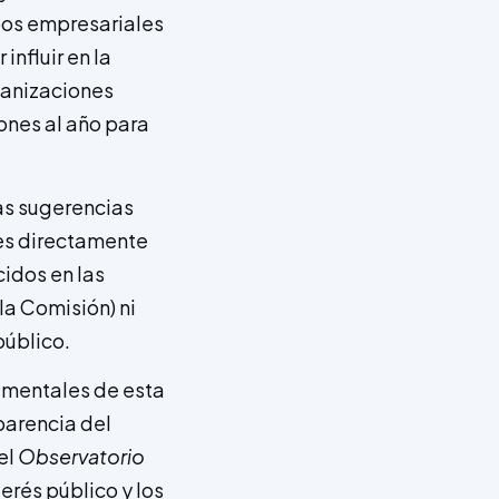
upos empresariales
influir en la
ganizaciones
ones al año para
las sugerencias
 es directamente
idos en las
la Comisión) ni
público.
damentales de esta
sparencia del
el
Observatorio
erés público y los