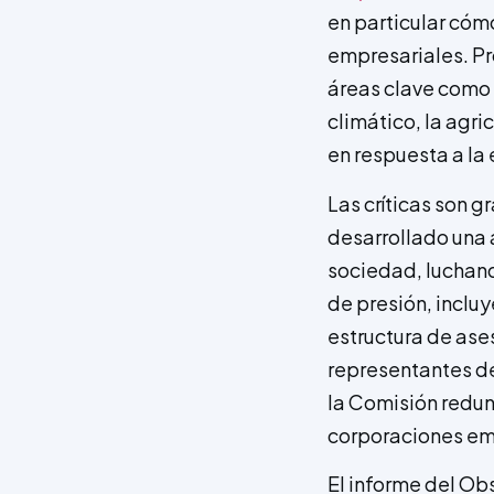
en particular cóm
empresariales. Pr
áreas clave como 
climático, la agri
en respuesta a la e
Las críticas son 
desarrollado una 
sociedad, luchand
de presión, incluy
estructura de ase
representantes de
la Comisión redun
corporaciones em
El informe del Ob