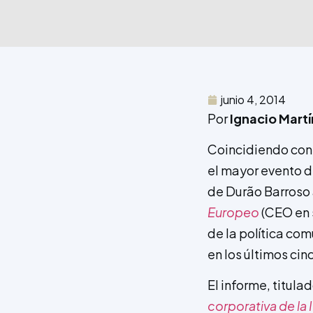
junio 4, 2014
Por
Ignacio Mart
Coincidiendo con 
el mayor evento d
de Durão Barroso 
Europeo
(CEO en 
de la política com
en los últimos cin
El informe, titulad
corporativa de la 