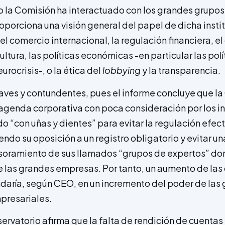
o la Comisión ha interactuado con los grandes grupos
oporciona una visión general del papel de dicha insti
el comercio internacional, la regulación financiera, e
cultura, las políticas económicas -en particular las po
urocrisis-, o la ética del
lobbying
y la transparencia.
graves y contundentes, pues el informe concluye que l
agenda corporativa con poca consideración por los in
o “con uñas y dientes” para evitar la regulación efect
endo su oposición a un registro obligatorio y evitar u
soramiento de sus llamados “grupos de expertos” do
 las grandes empresas. Por tanto, un aumento de la
daría, según CEO, en un incremento del poder de las
presariales.
servatorio afirma que la falta de rendición de cuentas