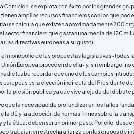
la Comisión, se explota con éxito por los grandes gr
ienen amplios recursos financieros con los que poder 
ia (se calcula que existen aproximadamente 700 or
el sector financiero que gastan una media de 120 mill
r las directivas europeas a su gusto).
 el monopolio de las propuestas legislativas -todas 
 Unión Europea proceden de ella- y, sin embargo, no
nadie (cabe recordar que uno de los cambios introduc
 europeas es la elección indirecta del Presidente de 
or la presión pública ya que vive alejada del debate 
ye que la necesidad de profundizar en los fallos fun
de la UE y la adopción de normas firmes sobre la tran
y y la ética, deben ser un primer paso. Por ello, desde 
opeo
trabajan en estrecha alianza con los grupos de int