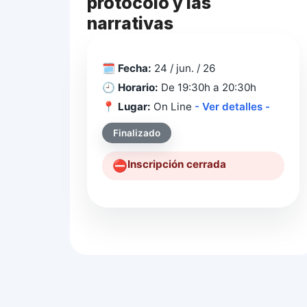
protocolo y las
narrativas
🗓️
Fecha:
24 / jun. / 26
🕘
Horario:
De 19:30h a 20:30h
📍
Lugar:
On Line
- Ver detalles -
Finalizado
Inscripción cerrada
⛔️