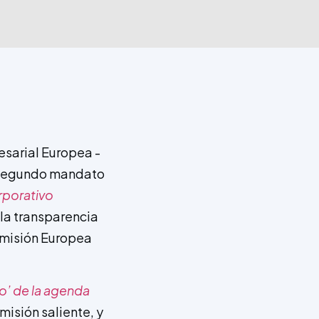
esarial Europea -
l segundo mandato
rporativo
 la transparencia
Comisión Europea
ro’ de la agenda
misión saliente, y