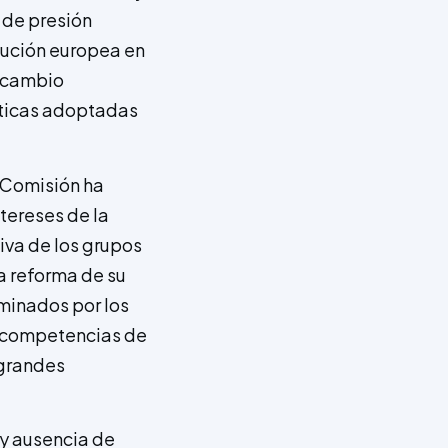
 de presión
tución europea en
l cambio
líticas adoptadas
a Comisión ha
tereses de la
iva de los grupos
na reforma de su
minados por los
s competencias de
 grandes
 y ausencia de