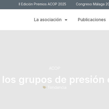
II Edición Premios ACOP 2025
Congreso Málaga 2
La asociación
Publicaciones
ACOP
 los grupos de presión
Tendencia