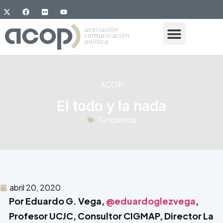
ACOP
El todo y la nada
Tendencia
abril 20, 2020
Por Eduardo G. Vega,
@eduardoglezvega
,
Profesor UCJC, Consultor CIGMAP, Director La