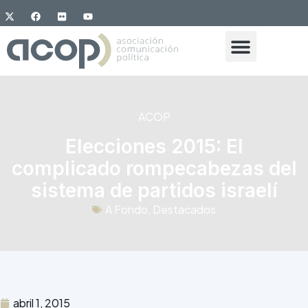
ACOP
Elecciones 2015: El
complicado rompecabezas del
sistema de partidos israelí
A Fondo
,
Destacados
abril 1, 2015