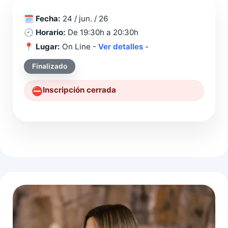
🗓️
Fecha:
24 / jun. / 26
🕘
Horario:
De 19:30h a 20:30h
📍
Lugar:
On Line
- Ver detalles -
Finalizado
Inscripción cerrada
⛔️