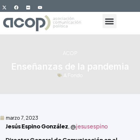
ACOP
Enseñanzas de la pandemia
A Fondo
marzo 7, 2023
Jesús Espino González
, @
jesusespino
Director General de Comunicación en el